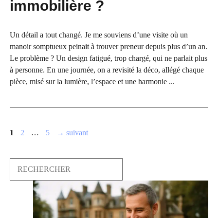
immobilière ?
Un détail a tout changé. Je me souviens d’une visite où un
manoir somptueux peinait à trouver preneur depuis plus d’un an.
Le problème ? Un design fatigué, trop chargé, qui ne parlait plus
à personne. En une journée, on a revisité la déco, allégé chaque
pièce, misé sur la lumière, l’espace et une harmonie ...
Page
Page
Page
1
2
…
5
→
suivant
Search