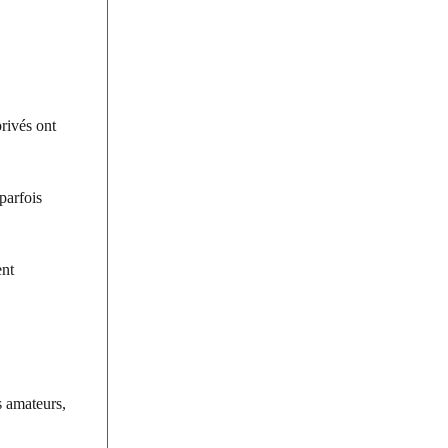
privés ont
parfois
ent
s amateurs,