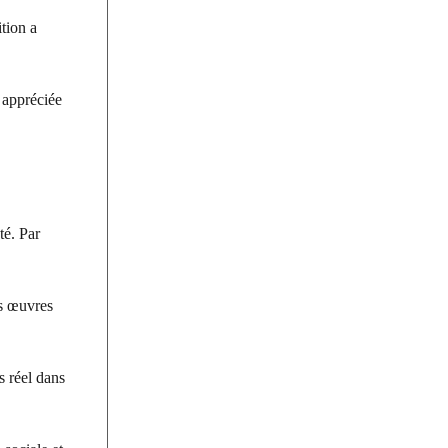
ition a
e appréciée
té. Par
es œuvres
s réel dans