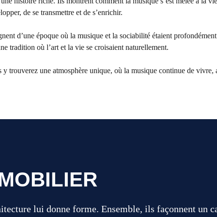
une histoire riche. Ils montrent comment la musique s’est mêlée à la vie
lopper, de se transmettre et de s’enrichir.
gnent d’une époque où la musique et la sociabilité étaient profondément 
 tradition où l’art et la vie se croisaient naturellement.
us y trouverez une atmosphère unique, où la musique continue de vivre,
MOBILIER
hitecture lui donne forme. Ensemble, ils façonnent un c