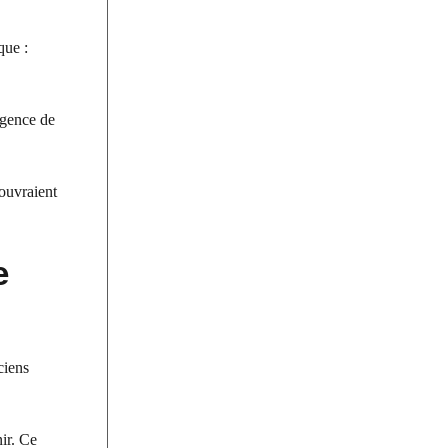
que :
rgence de
couvraient
e
ciens
ir. Ce