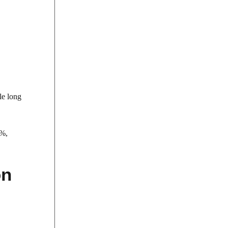
le long
 %,
on