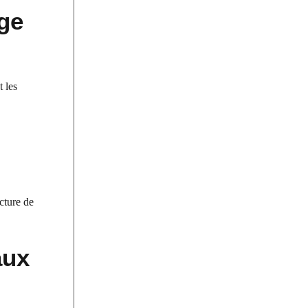
ge
t les
cture de
aux