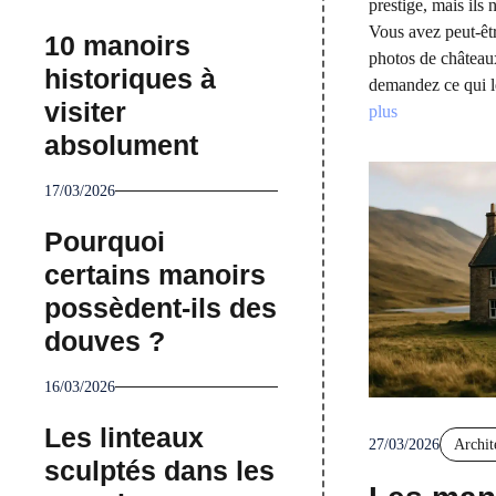
prestige, mais ils
Vous avez peut-êtr
10 manoirs
photos de château
historiques à
demandez ce qui l
visiter
plus
absolument
17/03/2026
Pourquoi
certains manoirs
possèdent-ils des
douves ?
16/03/2026
Les linteaux
27/03/2026
Archit
sculptés dans les