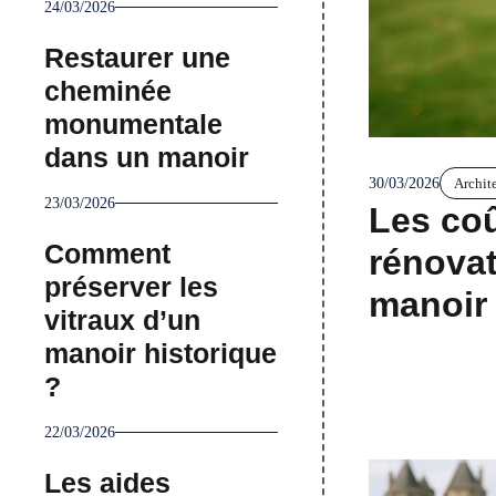
24/03/2026
Restaurer une
cheminée
monumentale
dans un manoir
30/03/2026
Archit
23/03/2026
Les co
Comment
rénovat
préserver les
manoir
vitraux d’un
manoir historique
?
22/03/2026
Les aides