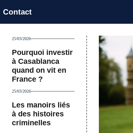
Aller
Contact
au
contenu
25/03/2026
Pourquoi investir
à Casablanca
quand on vit en
France ?
25/03/2026
Les manoirs liés
à des histoires
criminelles