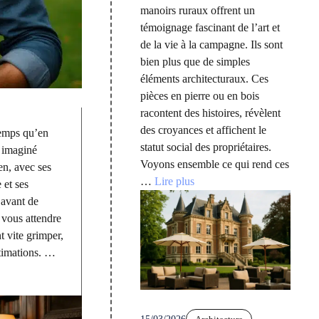
manoirs ruraux offrent un
témoignage fascinant de l’art et
de la vie à la campagne. Ils sont
bien plus que de simples
éléments architecturaux. Ces
pièces en pierre ou en bois
racontent des histoires, révèlent
des croyances et affichent le
temps qu’en
statut social des propriétaires.
à imaginé
Voyons ensemble ce qui rend ces
en, avec ses
…
Lire plus
 et ses
avant de
 vous attendre
t vite grimper,
stimations. …