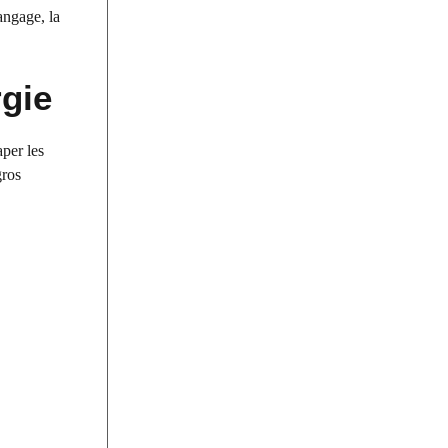
angage, la
rgie
per les
gros