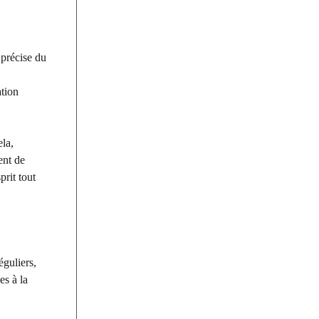
 précise du
ation
ela,
ent de
prit tout
éguliers,
es à la