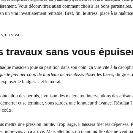
cièrement. Vous découvrirez aussi comment choisir les bons partenaires,
 un vrai investissement rentable. Bref, fini le stress, place à la maîtrise
rs, on y va.
s travaux sans vous épuise
chaque musicien joue sa partition dans son coin, ça vire vite à la cacoph
ue le premier coup de marteau ne retentisse
. Poser les bases, du gros 
t exploser le budget… et le moral.
btention des permis, livraison des matériaux, interventions des artisan
 démarrer et se terminer, vous gardez une longueur d’avance. Résultat 
 coûts.
us mettra une pression inutile. Trop large, il laissera filer les dépenses.
s, imprévus… ça arrive. Mais attention, un planning flexible ne veut pas