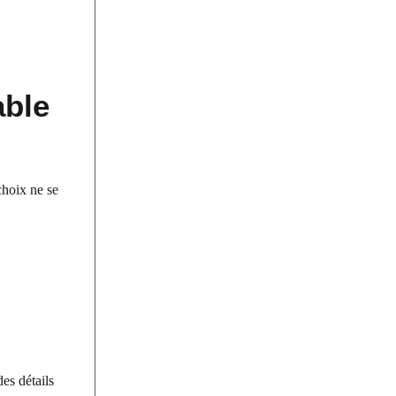
able
choix ne se
es détails