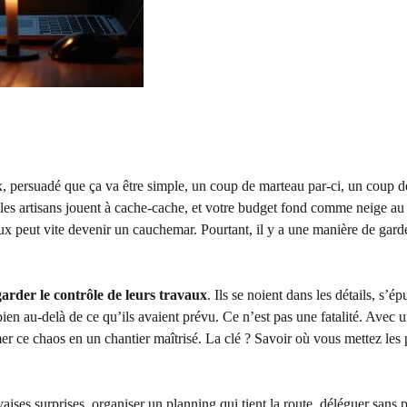
ux, persuadé que ça va être simple, un coup de marteau par-ci, un coup 
, les artisans jouent à cache-cache, et votre budget fond comme neige au 
ux peut vite devenir un cauchemar. Pourtant, il y a une manière de garde
garder le contrôle de leurs travaux
. Ils se noient dans les détails, s’ép
 bien au-delà de ce qu’ils avaient prévu. Ce n’est pas une fatalité. Avec
r ce chaos en un chantier maîtrisé. La clé ? Savoir où vous mettez les 
ises surprises, organiser un planning qui tient la route, déléguer sans p