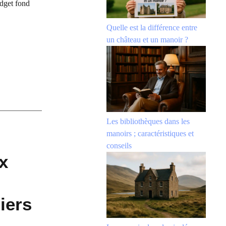
udget fond
Quelle est la différence entre
un château et un manoir ?
Les bibliothèques dans les
manoirs ; caractéristiques et
conseils
x
iers