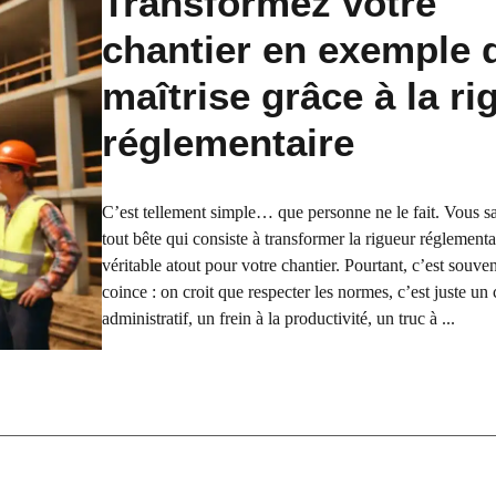
Transformez votre
chantier en exemple 
maîtrise grâce à la ri
réglementaire
C’est tellement simple… que personne ne le fait. Vous sa
tout bête qui consiste à transformer la rigueur réglementa
véritable atout pour votre chantier. Pourtant, c’est souven
coince : on croit que respecter les normes, c’est juste un 
administratif, un frein à la productivité, un truc à ...