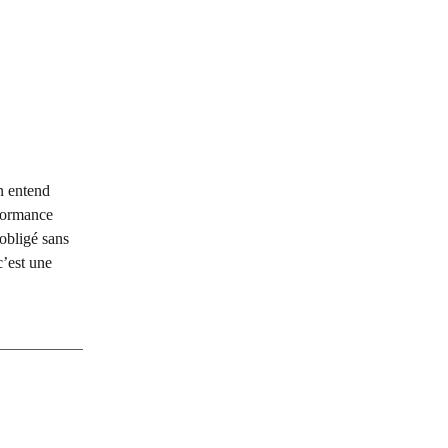
On entend
rformance
 obligé sans
c’est une