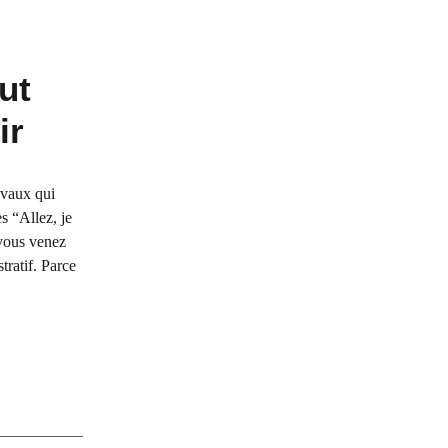
ut
ir
ravaux qui
s “Allez, je
, vous venez
tratif. Parce