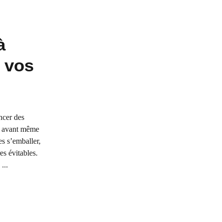
à
r vos
ncer des
et avant même
es s’emballer,
es évitables.
...