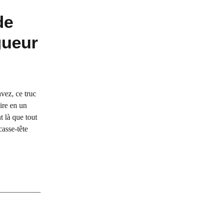
de
gueur
vez, ce truc
ire en un
t là que tout
casse-tête