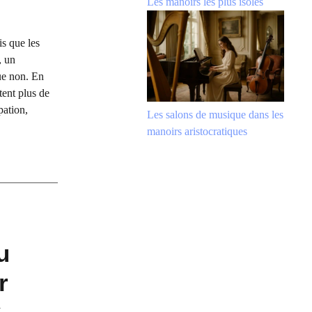
Les manoirs les plus isolés
s que les
, un
que non. En
tent plus de
pation,
Les salons de musique dans les
manoirs aristocratiques
u
r
x