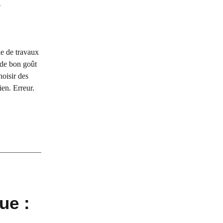
le de travaux
 de bon goût
hoisir des
en. Erreur.
ue :