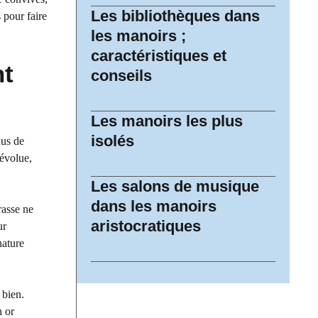
Les bibliothèques dans
 pour faire
les manoirs ;
caractéristiques et
nt
conseils
Les manoirs les plus
isolés
nus de
 évolue,
Les salons de musique
dans les manoirs
rasse ne
aristocratiques
ur
nature
 bien.
n or