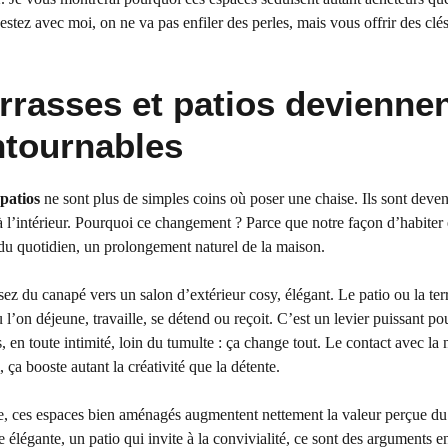
stez avec moi, on ne va pas enfiler des perles, mais vous offrir des clés
rasses et patios devienne
ntournables
 patios
ne sont plus de simples coins où poser une chaise. Ils sont deve
’à l’intérieur. Pourquoi ce changement ? Parce que notre façon d’habiter
du quotidien, un prolongement naturel de la maison.
ssez du canapé vers un salon d’extérieur cosy, élégant. Le patio ou la ter
ù l’on déjeune, travaille, se détend ou reçoit. C’est un levier puissant po
ais, en toute intimité, loin du tumulte : ça change tout. Le contact avec la 
ça booste autant la créativité que la détente.
ire, ces espaces bien aménagés augmentent nettement la valeur perçue du
élégante, un patio qui invite à la convivialité, ce sont des arguments e