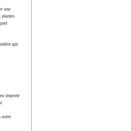
ée une
, plantes
 part
lumière qui
 peu importe
ez
 notre