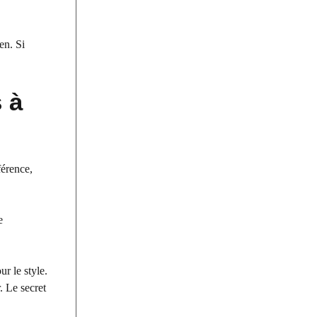
en. Si
 à
férence,
e
ur le style.
. Le secret