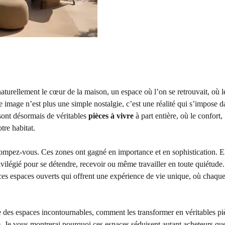
turellement le cœur de la maison, un espace où l’on se retrouvait, où le
e image n’est plus une simple nostalgie, c’est une réalité qui s’impose d
sont désormais de véritables
pièces à vivre
à part entière, où le confort,
tre habitat.
rompez-vous. Ces zones ont gagné en importance et en sophistication. E
ivilégié pour se détendre, recevoir ou même travailler en toute quiétude
 ces espaces ouverts qui offrent une expérience de vie unique, où chaque
es espaces incontournables, comment les transformer en véritables pi
e. Je vous montrerai pourquoi ces espaces séduisent autant acheteurs qu