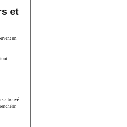
rs et
souvent un
 tout
rs a trouvé
renchérir.