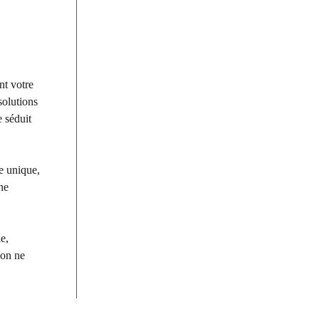
nt votre
solutions
e séduit
e unique,
ne
le,
 on ne