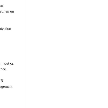
 en
ieur en un
otection
: tout ça
ance.
USB
longement