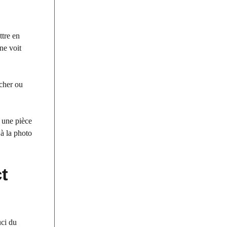
ttre en
ne voit
icher ou
 une pièce
 à la photo
t
uci du