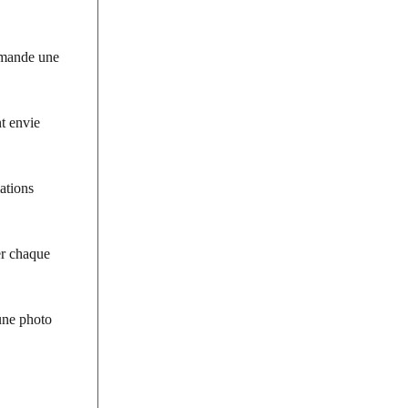
demande une
nt envie
mations
ler chaque
une photo