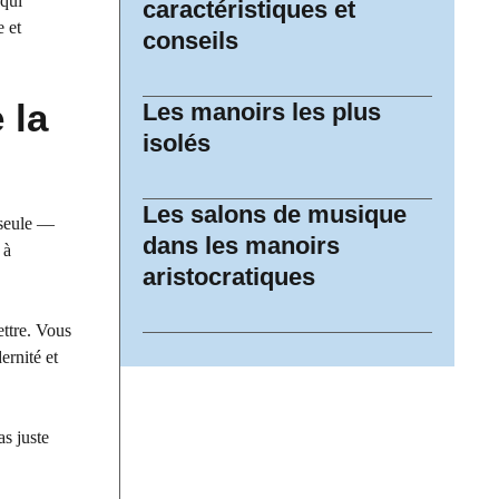
 qui
caractéristiques et
e et
conseils
 la
Les manoirs les plus
isolés
Les salons de musique
 seule —
dans les manoirs
 à
aristocratiques
ettre. Vous
ernité et
as juste