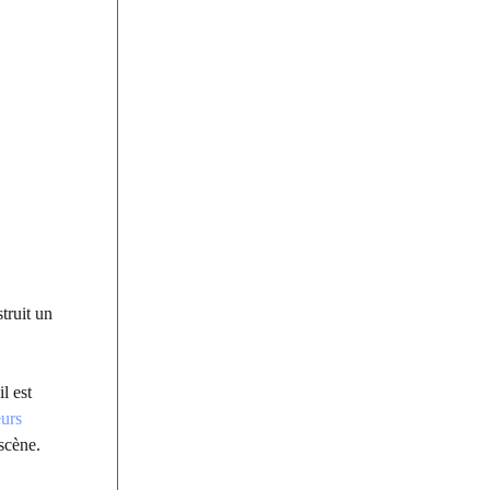
truit un
l est
eurs
scène.