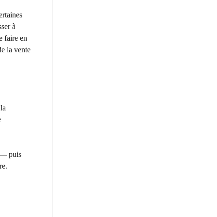
ertaines
sser à
e faire en
de la vente
la
e
 — puis
re.