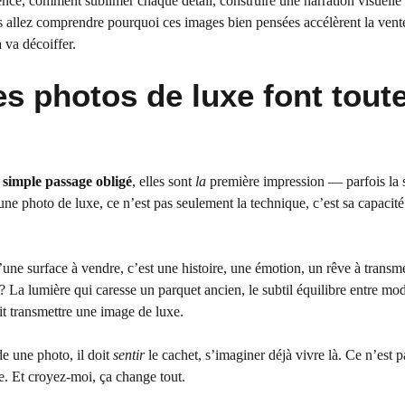
ence, comment sublimer chaque détail, construire une narration visuelle
us allez comprendre pourquoi ces images bien pensées accélèrent la vent
va décoiffer.
 photos de luxe font toute
 simple passage obligé
, elles sont
la
première impression — parfois la
une photo de luxe, ce n’est pas seulement la technique, c’est sa capacité
une surface à vendre, c’est une histoire, une émotion, un rêve à transm
a lumière qui caresse un parquet ancien, le subtil équilibre entre mod
it transmettre une image de luxe.
e une photo, il doit
sentir
le cachet, s’imaginer déjà vivre là. Ce n’est p
e. Et croyez-moi, ça change tout.