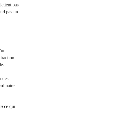
jettent pas
end pas un
d’un
ttraction
le.
r des
ordinaire
in
ce qui