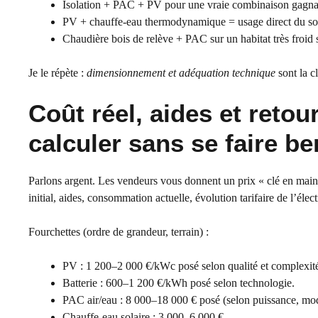
Isolation + PAC + PV pour une vraie combinaison gagna
PV + chauffe-eau thermodynamique = usage direct du so
Chaudière bois de relève + PAC sur un habitat très froid s
Je le répète :
dimensionnement et adéquation technique
sont la c
Coût réel, aides et reto
calculer sans se faire be
Parlons argent. Les vendeurs vous donnent un prix « clé en main
initial, aides, consommation actuelle, évolution tarifaire de l’électr
Fourchettes (ordre de grandeur, terrain) :
PV : 1 200–2 000 €/kWc posé selon qualité et complexité 
Batterie : 600–1 200 €/kWh posé selon technologie.
PAC air/eau : 8 000–18 000 € posé (selon puissance, mod
Chauffe-eau solaire : 3 000–6 000 €.