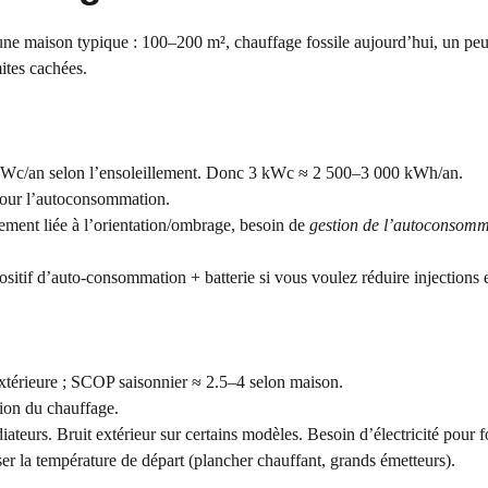
 une maison typique : 100–200 m², chauffage fossile aujourd’hui, un peu
mites cachées.
kWc/an selon l’ensoleillement. Donc 3 kWc ≈ 2 500–3 000 kWh/an.
pour l’autoconsommation.
dement liée à l’orientation/ombrage, besoin de
gestion de l’autoconsomm
if d’auto-consommation + batterie si vous voulez réduire injections e
xtérieure ; SCOP saisonnier ≈ 2.5–4 selon maison.
tion du chauffage.
iateurs. Bruit extérieur sur certains modèles. Besoin d’électricité pour f
ser la température de départ (plancher chauffant, grands émetteurs).