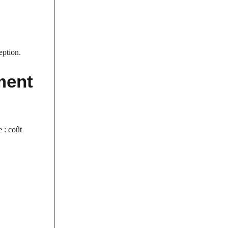
eption.
ment
 : coût