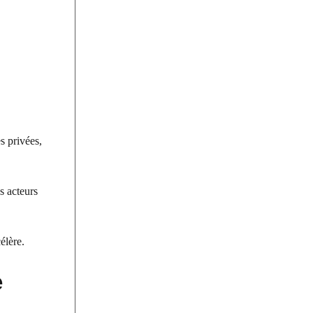
s privées,
s acteurs
élère.
e