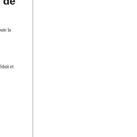
t de
oute la
éduit et