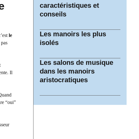
e
caractéristiques et
conseils
Les manoirs les plus
c’est
le
isolés
 pas
Les salons de musique
t
dans les manoirs
nte. Il
aristocratiques
. Quand
ire “oui”
sseur