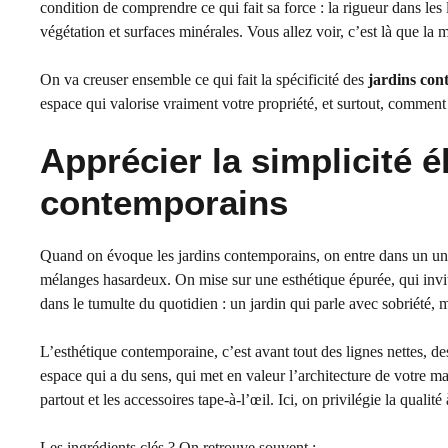
condition de comprendre ce qui fait sa force : la rigueur dans les 
végétation et surfaces minérales. Vous allez voir, c’est là que la
On va creuser ensemble ce qui fait la spécificité des
jardins con
espace qui valorise vraiment votre propriété, et surtout, comment p
Apprécier la simplicité é
contemporains
Quand on évoque les jardins contemporains, on entre dans un u
mélanges hasardeux. On mise sur une esthétique épurée, qui invit
dans le tumulte du quotidien : un jardin qui parle avec sobriété, m
L’esthétique contemporaine, c’est avant tout des lignes nettes, d
espace qui a du sens, qui met en valeur l’architecture de votre m
partout et les accessoires tape-à-l’œil. Ici, on privilégie la qualité 
Les ingrédients clés ? On retrouve souvent :