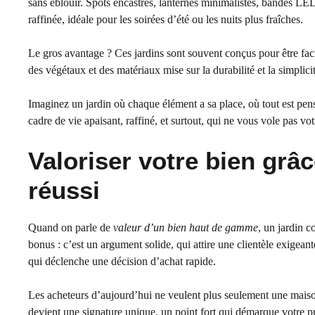
sans éblouir. Spots encastrés, lanternes minimalistes, bandes LED
raffinée, idéale pour les soirées d’été ou les nuits plus fraîches.
Le gros avantage ? Ces jardins sont souvent conçus pour être faci
des végétaux et des matériaux mise sur la durabilité et la simplici
Imaginez un jardin où chaque élément a sa place, où tout est pensé
cadre de vie apaisant, raffiné, et surtout, qui ne vous vole pas vot
Valoriser votre bien grâ
réussi
Quand on parle de
valeur d’un bien haut de gamme
, un jardin c
bonus : c’est un argument solide, qui attire une clientèle exigeante
qui déclenche une décision d’achat rapide.
Les acheteurs d’aujourd’hui ne veulent plus seulement une maison
devient une signature unique, un point fort qui démarque votre p