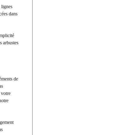
 lignes
acées dans
mplicité
s arbustes
léments de
as
 votre
notre
nagement
us