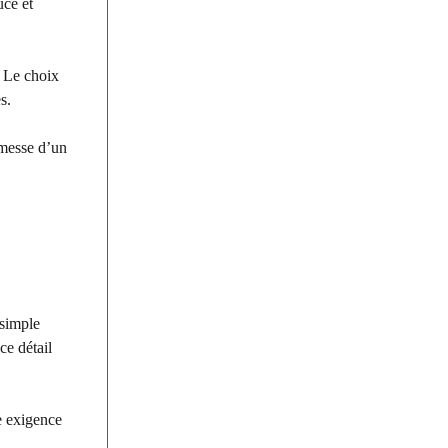
uce et
. Le choix
s.
omesse d’un
 simple
ce détail
e exigence