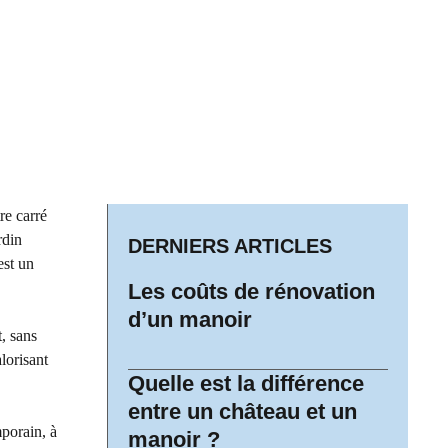
re carré
rdin
DERNIERS ARTICLES
est un
Les coûts de rénovation
d’un manoir
t, sans
alorisant
Quelle est la différence
entre un château et un
mporain, à
manoir ?