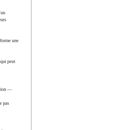
’un
eurs
nsforme une
 qui peut
ation —
e pas