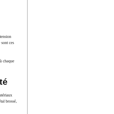
xtension
 sont ces
 où chaque
té
matériaux
tal brossé,