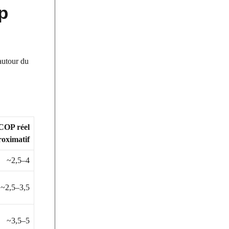
p
 autour du
COP réel
oximatif
~2,5–4
~2,5–3,5
~3,5–5