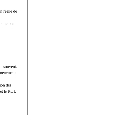
n réelle de
sionnement
ne souvent.
 nettement.
tion des
et le ROI.