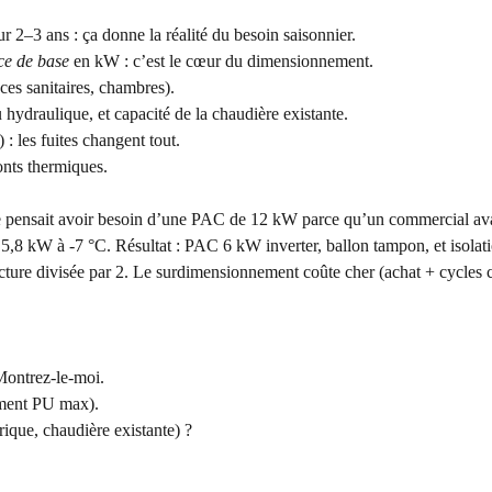
 2–3 ans : ça donne la réalité du besoin saisonnier.
ce de base
en kW : c’est le cœur du dimensionnement.
ces sanitaires, chambres).
 hydraulique, et capacité de la chaudière existante.
 : les fuites changent tout.
ponts thermiques.
e pensait avoir besoin d’une PAC de 12 kW parce qu’un commercial avai
 = 5,8 kW à -7 °C. Résultat : PAC 6 kW inverter, ballon tampon, et isolat
ture divisée par 2. Le surdimensionnement coûte cher (achat + cycles c
 Montrez-le-moi.
lement PU max).
trique, chaudière existante) ?