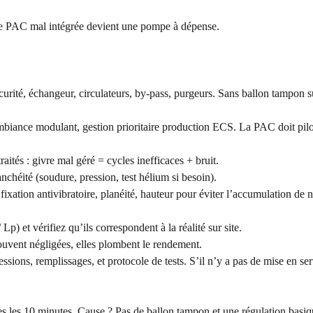
ne PAC mal intégrée devient une pompe à dépense.
urité, échangeur, circulateurs, by-pass, purgeurs. Sans ballon tampon s
ambiance modulant, gestion prioritaire production ECS. La PAC doit pilo
ités : givre mal géré = cycles inefficaces + bruit.
chéité (soudure, pression, test hélium si besoin).
fixation antivibratoire, planéité, hauteur pour éviter l’accumulation de n
) et vérifiez qu’ils correspondent à la réalité sur site.
souvent négligées, elles plombent le rendement.
sions, remplissages, et protocole de tests. S’il n’y a pas de mise en serv
tes les 10 minutes. Cause ? Pas de ballon tampon et une régulation basiq