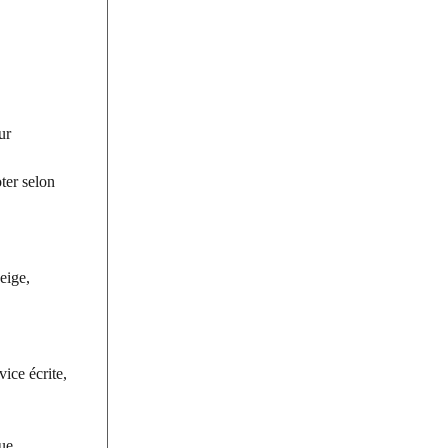
ur
ter selon
eige,
ice écrite,
ue.