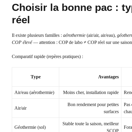
Choisir la bonne pac : 
réel
Il existe plusieurs familles :
aérothermie
(air/air, air/eau),
géother
COP élevé
— attention : COP de labo ≠ COP réel sur une saison
Comparatif rapide (repères pratiques) :
Type
Avantages
Air/eau (aérothermie)
Moins cher, installation rapide
Rend
Bon rendement pour petites
Pas 
Air/air
surfaces
chau
Stable toute la saison, meilleur
Géothermie (sol)
Fora
SCOP