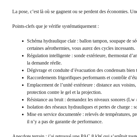
La pose, c’est là où se gagnent ou se perdent des économies. U
Points-clefs que je vérifie systématiquement :
Schéma hydraulique clair : ballon tampon, soupape de séc
certaines aérothermies, vous aurez des cycles incessants.
Régulation intelligente : sonde extérieure, thermostat d’
la demande réelle.
Dégivrage et conduite d’évacuation des condensats bien tra
Raccordements frigorifiques performants et contrôle d’étan
Emplacement de l’unité extérieure : distance aux voisins, 
protection contre le gel et la projection.
Résistance au bruit : demandez les niveaux sonores (Lw / Lp
Isolation des réseaux hydrauliques et pertes de charge : 
Mise en service documentée : relevés de températures, pres
il n’y a pas de garantie de performance.
Anecdote terrain : j’ai retrouvé une PAC 8 kW qui s’arrêtait tou