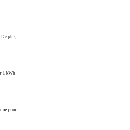
 De plus,
ur 1 kWh
ique pour