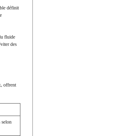
le définit
e
du fluide
viter des
, offrent
 selon