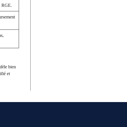
el RGE.
ursement
s,
dèle bien
fié et