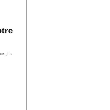
otre
iaux plus