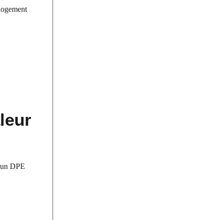
 logement
leur
c un DPE