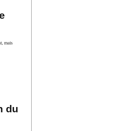
de
t, mais
n du