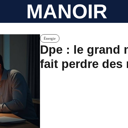
MANOIR
Énergie
Dpe : le grand
fait perdre des 