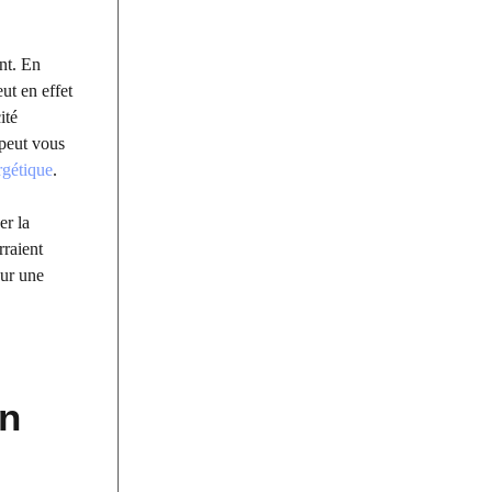
nt. En
ut en effet
ité
 peut vous
rgétique
.
er la
rraient
our une
en