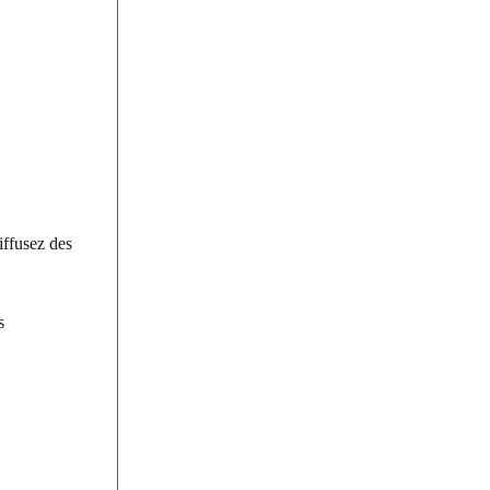
iffusez des
s