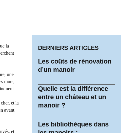
u
ue la
DERNIERS ARTICLES
herchent
Les coûts de rénovation
d’un manoir
ire, une
es murs,
Quelle est la différence
ainquent.
entre un château et un
cher, et la
manoir ?
en avant
Les bibliothèques dans
ivés, et
les manoirs ;