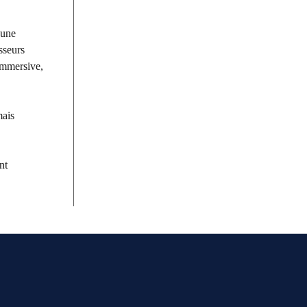
 une
sseurs
immersive,
mais
nt