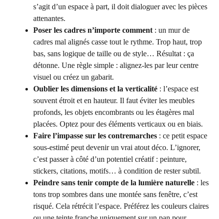
s’agit d’un espace à part, il doit dialoguer avec les pièces
attenantes.
Poser les cadres n’importe comment
: un mur de
cadres mal alignés casse tout le rythme. Trop haut, trop
bas, sans logique de taille ou de style… Résultat : ça
détonne. Une règle simple : alignez-les par leur centre
visuel ou créez un gabarit.
Oublier les dimensions et la verticalité
: l’espace est
souvent étroit et en hauteur. Il faut éviter les meubles
profonds, les objets encombrants ou les étagères mal
placées. Optez pour des éléments verticaux ou en biais.
Faire l’impasse sur les contremarches
: ce petit espace
sous-estimé peut devenir un vrai atout déco. L’ignorer,
c’est passer à côté d’un potentiel créatif : peinture,
stickers, citations, motifs… à condition de rester subtil.
Peindre sans tenir compte de la lumière naturelle
: les
tons trop sombres dans une montée sans fenêtre, c’est
risqué. Cela rétrécit l’espace. Préférez les couleurs claires
ou une teinte franche uniquement sur un pan pour