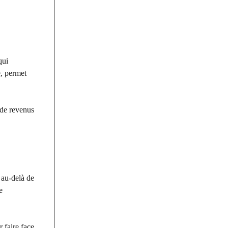
qui
e, permet
 de revenus
 au-delà de
e
 faire face