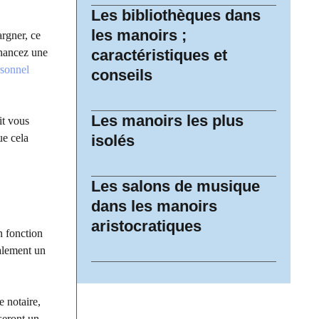
Les bibliothèques dans
les manoirs ;
rgner, ce
inancez une
caractéristiques et
rsonnel
conseils
Les manoirs les plus
it vous
ue cela
isolés
Les salons de musique
dans les manoirs
aristocratiques
n fonction
éalement un
e notaire,
seront un