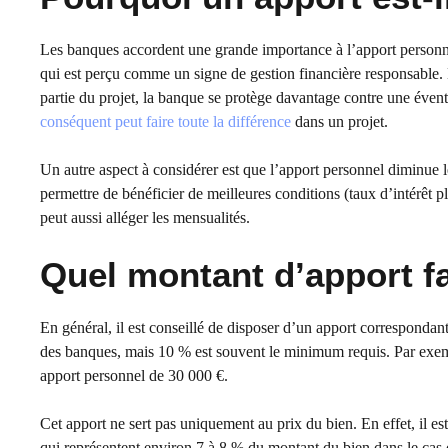
Les banques accordent une grande importance à l’apport personnel
qui est perçu comme un signe de gestion financière responsable. E
partie du projet, la banque se protège davantage contre une éve
conséquent peut faire toute la différence
dans un projet.
Un autre aspect à considérer est que l’apport personnel diminue l
permettre de bénéficier de meilleures conditions (taux d’intérêt p
peut aussi alléger les mensualités.
Quel montant d’apport fa
En général, il est conseillé de disposer d’un apport correspondan
des banques, mais 10 % est souvent le minimum requis. Par exemp
apport personnel de 30 000 €.
Cet apport ne sert pas uniquement au prix du bien. En effet, il est
qui représentent environ 7 à 8 % du montant du bien dans le cas d