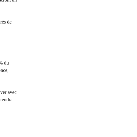
près de
 % du
ence,
uver avec
 rendra