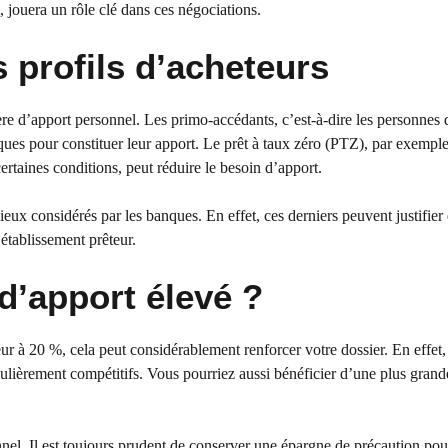
, jouera un rôle clé dans ces négociations.
s profils d’acheteurs
re d’apport personnel. Les primo-accédants, c’est-à-dire les personnes 
iques pour constituer leur apport. Le prêt à taux zéro (PTZ), par exempl
certaines conditions, peut réduire le besoin d’apport.
ieux considérés par les banques. En effet, ces derniers peuvent justifier
établissement prêteur.
 d’apport élevé ?
ur à 20 %, cela peut considérablement renforcer votre dossier. En effet,
iculièrement compétitifs. Vous pourriez aussi bénéficier d’une plus grand
nel. Il est toujours prudent de conserver une épargne de précaution pour