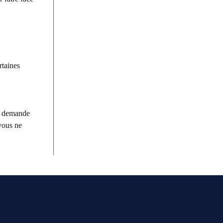
rtaines
rt demande
 vous ne