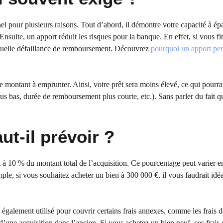
 pour plusieurs raisons. Tout d’abord, il démontre votre capacité à épa
nsuite, un apport réduit les risques pour la banque. En effet, si vous f
ntuelle défaillance de remboursement. Découvrez
pourquoi un apport pe
e montant à emprunter. Ainsi, votre prêt sera moins élevé, ce qui pourra
lus bas, durée de remboursement plus courte, etc.). Sans parler du fait q
ut-il prévoir ?
t à 10 % du montant total de l’acquisition. Ce pourcentage peut varier e
le, si vous souhaitez acheter un bien à 300 000 €, il vous faudrait id
 également utilisé pour couvrir certains frais annexes, comme les frais d
’une acquisition dans l’ancien. Si vous achetez un bien neuf, ces frais 